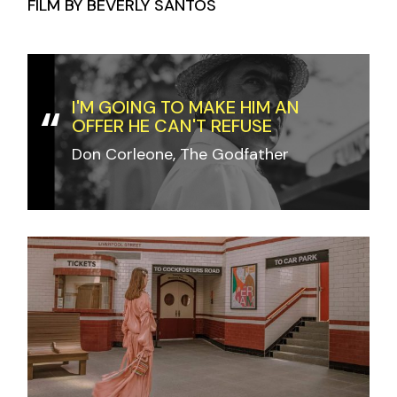
FILM BY BEVERLY SANTOS
I'M GOING TO MAKE HIM AN
OFFER HE CAN'T REFUSE
Don Corleone, The Godfather