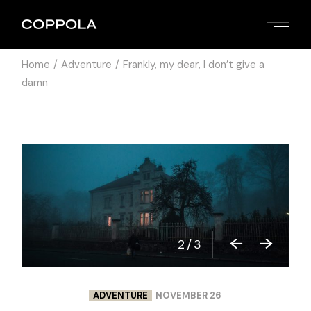
Home
Adventure
Frankly, my dear, I don’t give a
damn
3
/
3
ADVENTURE
NOVEMBER 26