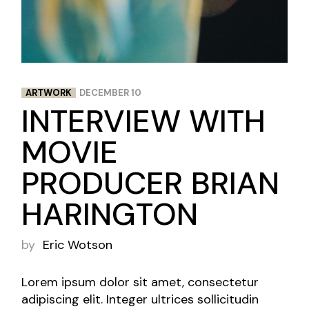
ARTWORK
DECEMBER 10
INTERVIEW WITH
MOVIE
PRODUCER BRIAN
HARINGTON
by
Eric Wotson
Lorem ipsum dolor sit amet, consectetur
adipiscing elit. Integer ultrices sollicitudin